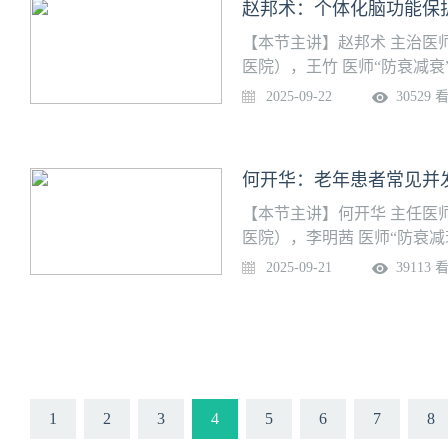
赵邦术：个体化脑功能保护 
体化药物应用与多学科协作
患者。
【本节主讲】赵邦术 主治医
医院），王竹 医师“防衰减
授团队在加速术后康复（ER
2025-09-22
30529 
断探索进步，其核心在于通
衰）、 术中精准实施麻醉、
围手术期全程优化闭环质量
何开华：老年患者常见并发
体化药物应用与多学科协作
患者。
【本节主讲】何开华 主任医
医院），李明茜 医师“防衰
教授团队在加速术后康复（E
2025-09-21
39113 
不断探索进步，其核心在于
衰）、 术中精准实施麻醉、
围手术期全程优化闭环质量
体化药物应用与多学科协作
患者。
1
2
3
4
5
6
7
8