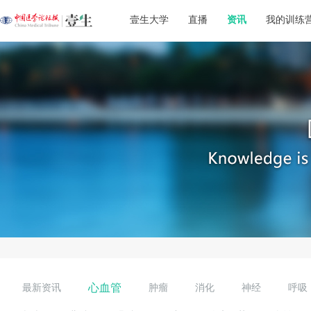
壹生大学
直播
资讯
我的训练
心血管
最新资讯
肿瘤
消化
神经
呼吸