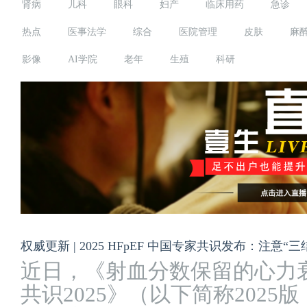
肾病
儿科
眼科
妇产
临床用药
急诊
热点
医事法学
综合
医院管理
皮肤
麻
影像
AI学院
老年
生殖
科研
权威更新 | 2025 HFpEF 中国专家共识发布：注意
近日，《射血分数保留的心力
共识2025》（以下简称202