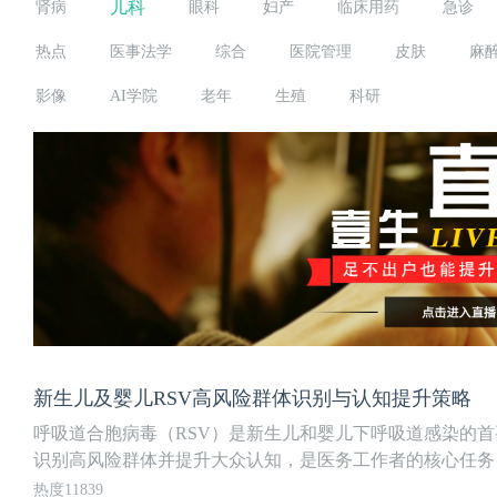
儿科
肾病
眼科
妇产
临床用药
急诊
热点
医事法学
综合
医院管理
皮肤
麻
影像
AI学院
老年
生殖
科研
新生儿及婴儿RSV高风险群体识别与认知提升策略
呼吸道合胞病毒（RSV）是新生儿和婴儿下呼吸道感染的
识别高风险群体并提升大众认知，是医务工作者的核心任务，
热度11839