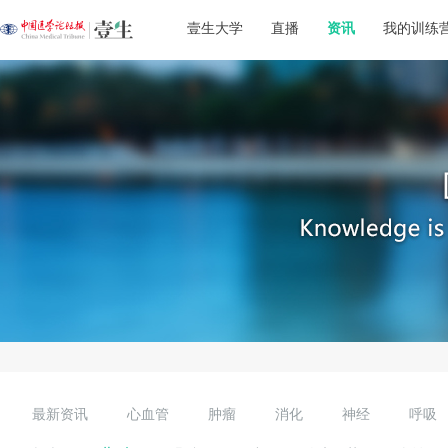
壹生大学
直播
资讯
我的训练
最新资讯
心血管
肿瘤
消化
神经
呼吸