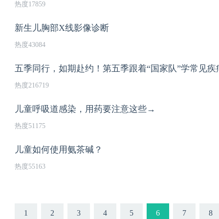
热度17859
新生儿胸部X线影像诊断
热度43084
五季同行，如期赴约！第五季跟着“国家队”学常见疾
热度216719
儿童呼吸道感染，用药要注意这些→
热度51175
儿童如何使用氨茶碱？
热度55163
1
2
3
4
5
6
7
8