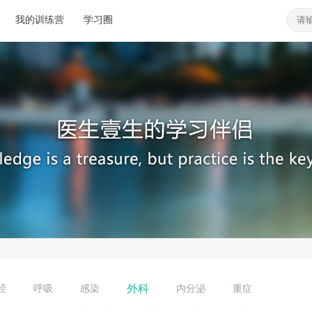
我的训练营
学习圈
外科
经
呼吸
感染
内分泌
重症