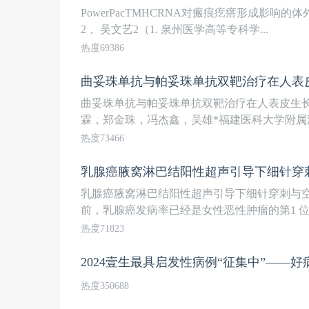
PowerPacTMHCRNA对瘢痕疙瘩形成影响的
2， 吴文艺2（1. 泉州医学高等专科学...
热度69386
曲妥珠单抗与帕妥珠单抗双靶治疗在人表
曲妥珠单抗与帕妥珠单抗双靶治疗在人表皮生长
霖，郑金珠，冯杰鑫，吴雄*福建医科大学附属漳州
热度73466
乳腺癌腋窝淋巴结阳性超声引导下细针穿
乳腺癌腋窝淋巴结阳性超声引导下细针穿刺与空芯
前，乳腺癌发病率已经是女性恶性肿瘤的第1 位，
热度71823
2024壹生最具启发性病例“征集中”——
热度350688