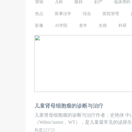
肾病
儿科
眼科
妇产
临床用药
热点
医事法学
综合
医院管理
影像
AI学院
老年
生殖
科研
儿童肾母细胞瘤的诊断与治疗
儿童肾母细胞瘤的诊断与治疗作者：史艳侠 中
（Wilms’tumor，WT），是儿童最常见的泌尿
热度223725