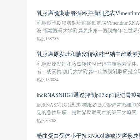
乳腺癌晚期患者循环肿瘤细胞表VimentinmR
波 福建医科大学附属泉州第一医院每年在世界范围
热度168783
乳腺癌原发灶和腋窝转移淋巴结中雌激素受体、孕
者：杨素梅 厦门大学附属中山医院乳腺癌是全球
热度136884
lncRNASNHG1通过抑制p27kip1促进
lncRNASNHG1通过抑制p27kip1促进
见的恶性肿瘤，是世界癌症死亡的第三大原因［1］
热度89768
卷曲蛋白受体小干扰RNA对瘢痕疙瘩形成