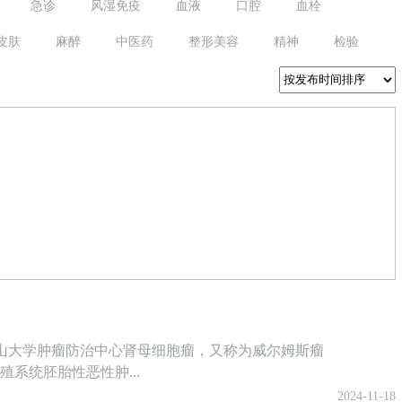
急诊
风湿免疫
血液
口腔
血栓
皮肤
麻醉
中医药
整形美容
精神
检验
山大学肿瘤防治中心肾母细胞瘤，又称为威尔姆斯瘤
生殖系统胚胎性恶性肿...
2024-11-18