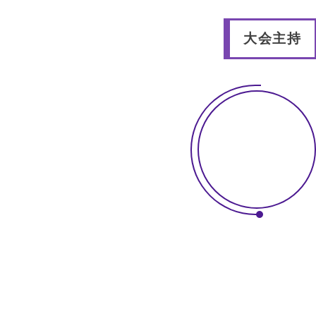
0
合
大会主持
0
作
0
3
提
0
高
期
关
注
度