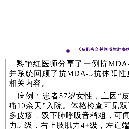
《
皮肌炎合并
间质性肺疾
黎艳红医师分享了一例
抗
MDA
并系统回顾了抗MDA-5抗体阳
相关内容。
病例：患者57岁女性，主
因
“
痛10余天”入院。体格检查可见
多皮疹，双下肺呼吸音稍粗，可闻及
力5
-级
，右上肢肌力4+级，左近