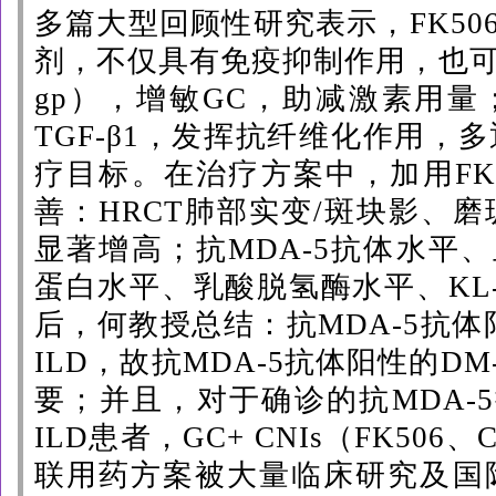
多篇大型回顾性研究表示，FK50
剂，不仅具有免疫抑制作用，也可以
gp），增敏GC，
助
减激素用量；
TGF-β1，发挥抗纤维化作用，
疗目标。在治疗方案中，加用FK
善：HRCT肺部实变/斑块影、
显著增高；抗MDA-5抗体水平
蛋白水平、乳酸脱氢酶水平、KL
后，何教授总结：
抗
MDA-5抗体
ILD
，
故
抗
MDA-5抗体阳性
的
D
M
要
；
并且，对于确诊的
抗
MDA
ILD患者
，
GC+
CNIs
（FK506、
联用药方案被大量临床研究及国