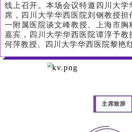
线上召开。本场会议特邀四川大学
工作
席，四川大学华西医院刘钢教授担
内容
一附属医院
谈
文峰教授、上海市胸
嘉宾，四川大学华西医院
谭淳予
教
活动
内容
运营
运营
何萍教授、四川大学华西医院黎艳
策
策
划
划
线
线
上
上
线
线
下
下
活
活
主席致辞
动
动
1
1
0
0