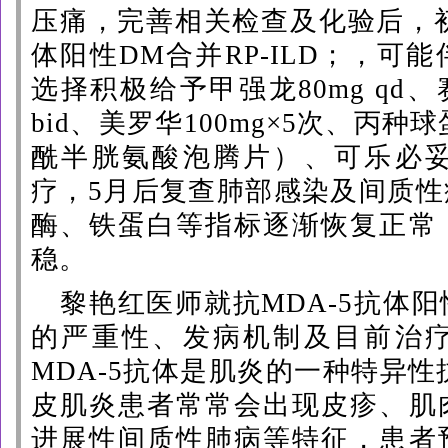
压痛，完善相关检查及化验后，初
体阳性DM合并RP-ILD；，可
选择积极给予甲强龙80mg qd、
bid、美罗华100mg×5次、丙种
酰半胱氨酸泡腾片）、
可乐必
疗，5月后复查肺部感染及间质
酶、铁蛋白等指标逐渐恢复正常
稳。
黎艳红医师就抗MDA-5抗体
的严重性、发病机制及目前治
MDA-5抗体是肌炎的一种特异性
皮肌炎患者常常会出现皮疹、肌
进展性间质性肺病等特征，患者