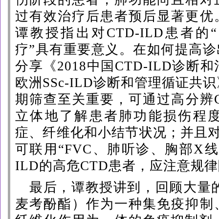
过有效治疗后患者预后显著更优
谭教授指出对CTD-ILD患者
疗”具有重要意义。在如何提高
分享《2018中国CTD-ILD诊断
欧洲
SSc
-ILD诊断和管理
循
证共识
期筛查至关重要，可通过高分辨C
立体地了解患者肺功能损伤程
症、纤维化和小结节状况；并且对
可联用“FVC、肺听诊、胸部X
ILD的高危CTD患者，应注意规
最后，谭教授讲到，回顾大量
麦考酚酯）作为一种集免疫抑制