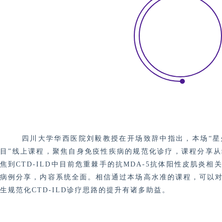
次
次
、
、
互
互
动
动
1
1
5
5
次
次
用户
商务
运营
合作
四川大学华西医院刘毅教授在开场致辞中指出，本场
“
星
增
对
目”线上课程
，聚焦自身免疫性疾病的规范化诊疗，课程分享
从
焦到
CTD-ILD中目前危重棘手的抗MDA-5抗体阳性皮肌炎
相
加
外
病例分享，内容系统全面。相信通过本场高水准的课程，可以
粉
企
生规范化CTD-ILD诊疗思路的提升有诸多助益。
丝
业
1
商
0
务