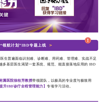
日・“领航计划”IBD专题上线
科医生普遍面临
识别难、诊断难、用药难、管理难、实战不足
越多基层医生渴望一套
系统、规范、能直接落地应用
的 IBD
附属医院徐桂芳教授
带领团队，以极高的专业度与极致用
统提升IBD诊疗全程管理能力】
专项学习
活动。