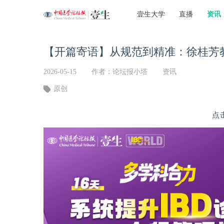
壹生大学
直播
资讯
【开篇寄语】从规范到精准：徐桂芳教
2026-05-15
作者：论坛报小塔
资讯
原创
点