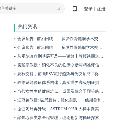
登录
注册
丨
热门资讯
会议预告 | 前沿回响——多发性骨髓瘤学术交流会第十八期即将启幕！
会议预告 | 前沿回响——多发性骨髓瘤学术交流会第十九期即将启幕！
从规范诊疗到基层可及——谢赣丰教授谈胆道肿瘤防治的本土化实践之路
袁耀宗教授：消化不良的临床诊断与精准评估
夏秋交替，前瞻RSV流行趋势与免疫预防 |“婴儿RSV预防圆桌派”专题访谈
政策赋能循证体系构建，真实世界高级别证据夯实斯鲁利单抗一线治疗广泛期小细胞肺癌临床地位
当代女性生殖健康难点、成因及综合干预策略——魏晗
江冠铭教授: 破局脑转，优化实践，一线斯鲁利单抗联合化疗为小细胞肺癌脑转移患者带来颅内与全身双重获益
循证闭环再升级！ASTRUM-005R 大样本真实世界研究，解锁斯鲁利单抗 ES-SCLC 全程管理新方案
聚焦心律失常全程管理，理论创新与循证探索共筑诊疗新格局