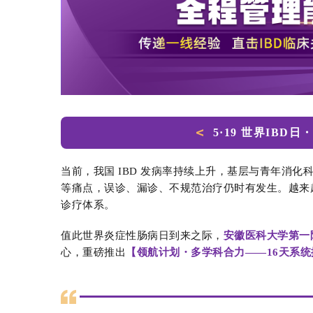
5·19 世界IBD
当前，我国 IBD 发病率持续上升，基层与青年消化
等痛点，误诊、漏诊、不规范治疗仍时有发生。越来
诊疗体系。
值此世界炎症性肠病日到来之际，
安徽医科大学第一
心，重磅推出
【
领航计划・多学科合力——
16天系