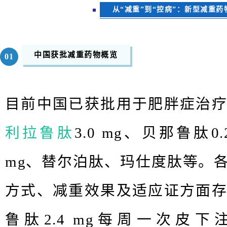
从“减重”到“控病”：新型减重
中国获批减重药物概览
0
1
目前中国已获批用于肥胖症治
利拉鲁肽
3.0 mg
、贝那鲁肽
0
mg
、替尔泊肽、玛仕度肽等。
方式、减重效果及适应证方面
鲁肽
2.4 mg
每周一次皮下