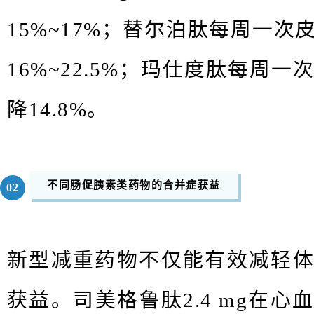
15%~17%
；替尔泊肽每周一次
16%~22.5%
；玛仕度肽每周一
降
14.8%
。
不同肠促胰素类药物的合并症获益
0
2
新型减重药物不仅能有效减轻
获益。司美格鲁肽
2.4 mg
在心