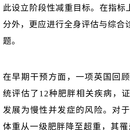
此设⽴阶段性减重⽬标。在指标上
分外，更应进⾏全身评估与综合
题。
在早期⼲预⽅⾯，⼀项英国回
统评估了12种肥胖相关疾病，
发展为慢性并发症的⻛险。对
体重从⼀级肥胖降⾄超重，其罹患