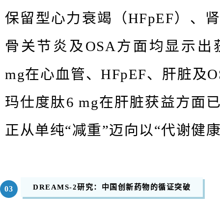
保留
型
心力衰竭（
HFpEF
）、
骨关节炎及
OSA
方面均显示出
mg
在心血管、
HFpEF
、肝脏及
O
玛仕度肽
6 mg
在肝脏获益方面
正从单纯
“
减重
”
迈向以
“
代谢健
DREAMS-2研究：中国创新药物的循证突破
03