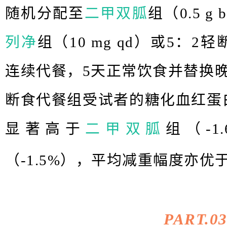
随机分配至
二甲双胍
组（0.5 g 
列净
组（10 mg qd）或5：
连续代餐，5天正常饮食并替换晚
断食代餐组受试者的糖化血红蛋白
显著高于
二甲双胍
组（-1
（-1.5%），平均减重幅度亦优
PART.
0