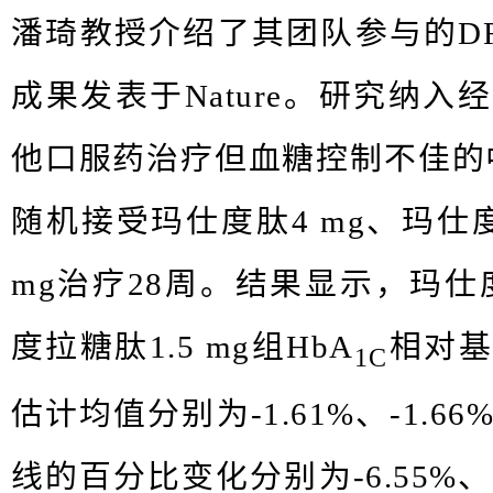
潘琦教授介绍了其团队参与的
D
成果发表于
Nature
。研究纳入
经
他口服药治疗但血糖控制不佳的
随机接受玛仕度肽
4 mg
、玛仕
mg
治疗
28
周。结果显示，玛仕
度拉糖肽
1.5 mg
组
HbA
相对基
1C
估计均值分别为
-1.61%
、
-1.6
6
线的百分比变化分别为
-
6.55%
、