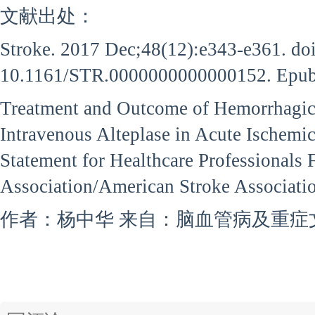
文献出处：
Stroke. 2017 Dec;48(12):e343-e361. doi
10.1161/STR.0000000000000152. Epub
Treatment and Outcome of Hemorrhagic
Intravenous Alteplase in Acute Ischemic
Statement for Healthcare Professionals
Association/American Stroke Associati
作者：杨中华 来自：脑血管病及重症