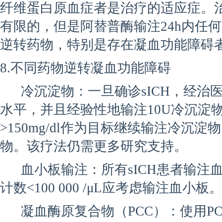
纤维蛋白原血症者是治疗的适应症。
有限的，但是阿替普酶输注24h内任
逆转药物，特别是存在凝血功能障碍
8.不同药物逆转凝血功能障碍
冷沉淀物：一旦确诊sICH，经治
水平，并且经验性地输注10U冷沉淀
>150mg/dl作为目标继续输注冷沉
物。该疗法仍需更多研究支持。
血小板输注：所有sICH患者输注
计数<100 000 /μL应考虑输注血小板
凝血酶原复合物（PCC）：使用P