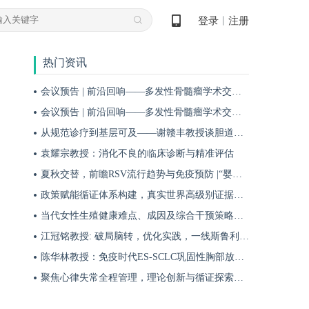
登录
注册
丨
热门资讯
会议预告 | 前沿回响——多发性骨髓瘤学术交流会第十九期即将启幕！
会议预告 | 前沿回响——多发性骨髓瘤学术交流会第十八期即将启幕！
从规范诊疗到基层可及——谢赣丰教授谈胆道肿瘤防治的本土化实践之路
袁耀宗教授：消化不良的临床诊断与精准评估
夏秋交替，前瞻RSV流行趋势与免疫预防 |“婴儿RSV预防圆桌派”专题访谈
政策赋能循证体系构建，真实世界高级别证据夯实斯鲁利单抗一线治疗广泛期小细胞肺癌临床地位
当代女性生殖健康难点、成因及综合干预策略——魏晗
江冠铭教授: 破局脑转，优化实践，一线斯鲁利单抗联合化疗为小细胞肺癌脑转移患者带来颅内与全身双重获益
陈华林教授：免疫时代ES-SCLC巩固性胸部放疗再添真实世界循证依据——cTRT可独立改善患者生存获益
聚焦心律失常全程管理，理论创新与循证探索共筑诊疗新格局