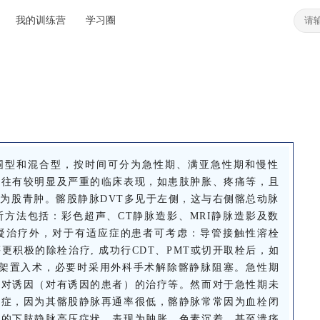
我的训练营
学习圈
围型和混合型，按时间可分为急性期、满亚急性期和慢性
往往有较明显及严重的临床表现，如患肢肿胀、疼痛等，且
为股青肿。髂股静脉DVT多见于左侧，这与右侧髂总动脉
方法包括：彩色超声、CT静脉造影、MRI静脉造影及数
凝治疗外，对于有适应症的患者可考虑：导管接触性溶栓
等更积极的除栓治疗, 成功行CDT、PMT或切开取栓后，如
支架置入术，必要时采用外科手术解除髂静脉阻塞。急性期
针对诱因（对有诱因的患者）的治疗等。然而对于急性期未
遗症，因为其髂股静脉再通率很低，髂静脉常常因为血栓闭
重的下肢静脉高压症状，表现为肿胀，色素沉着，甚至溃疡