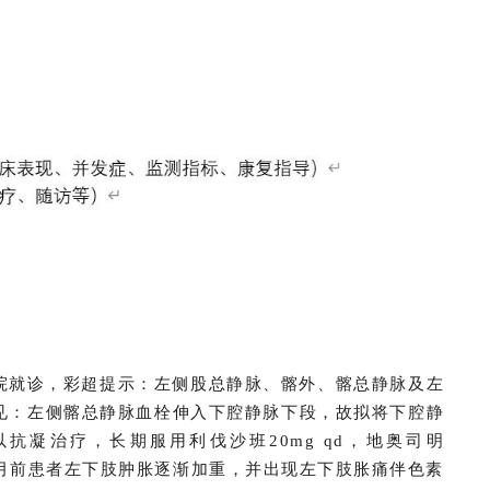
我院就诊，彩超提示：左侧股总静脉、髂外、髂总静脉及左
见：左侧髂总静脉血栓伸入下腔静脉下段，故拟将下腔静
凝治疗，长期服用利伐沙班20mg qd，地奥司明
。7+月前患者左下肢肿胀逐渐加重，并出现左下肢胀痛伴色素