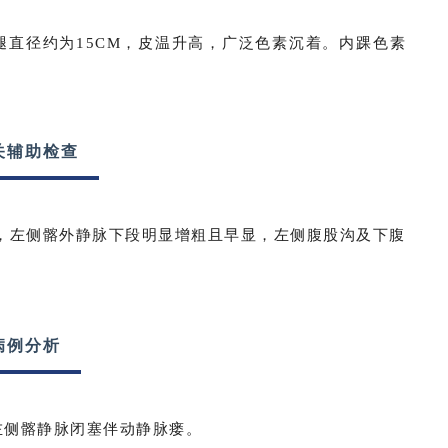
腿直径约为15CM，皮温升高，广泛色素沉着。内踝色素
关辅助检查
，左侧髂外静脉下段明显增粗且早显，左侧腹股沟及下腹
病例分析
左侧髂静脉闭塞伴动静脉瘘。