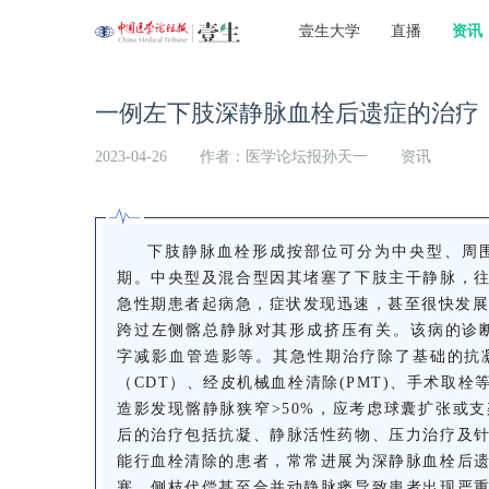
壹生大学
直播
资讯
一例左下肢深静脉血栓后遗症的治疗
2023-04-26
作者：医学论坛报孙天一
资讯
下肢静脉血栓形成按部位可分为中央型、周
期。中央型及混合型因其堵塞了下肢主干静脉，
急性期患者起病急，症状发现迅速，甚至很快发展
跨过左侧髂总静脉对其形成挤压有关。该病的诊断
字减影血管造影等。其急性期治疗除了基础的抗
（CDT）、经皮机械血栓清除(PMT)、手术取栓
造影发现髂静脉狭窄>50%，应考虑球囊扩张或
后的治疗包括抗凝、静脉活性药物、压力治疗及
能行血栓清除的患者，常常进展为深静脉血栓后
塞，侧枝代偿甚至合并动静脉瘘导致患者出现严