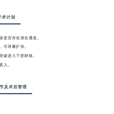
手术计划
脉是否存在潜在通道。
，可球囊扩张。
突破进入下腔静脉。
置入。
节及术后管理