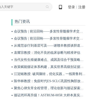
登录
注册
丨
热门资讯
会议预告 | 前沿回响——多发性骨髓瘤学术交流会第十九期即将启幕！
会议预告 | 前沿回响——多发性骨髓瘤学术交流会第十八期即将启幕！
从规范诊疗到基层可及——谢赣丰教授谈胆道肿瘤防治的本土化实践之路
袁耀宗教授：消化不良的临床诊断与精准评估
当代女性生殖健康难点、成因及综合干预策略——魏晗
政策赋能循证体系构建，真实世界高级别证据夯实斯鲁利单抗一线治疗广泛期小细胞肺癌临床地位
江冠铭教授: 破局脑转，优化实践，一线斯鲁利单抗联合化疗为小细胞肺癌脑转移患者带来颅内与全身双重获益
陈华林教授：免疫时代ES-SCLC巩固性胸部放疗再添真实世界循证依据——cTRT可独立改善患者生存获益
聚焦心律失常全程管理，理论创新与循证探索共筑诊疗新格局
循证闭环再升级！ASTRUM-005R 大样本真实世界研究，解锁斯鲁利单抗 ES-SCLC 全程管理新方案