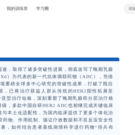
我的训练营
学习圈
提速，取得了诸多突破性进展，彻底改写了晚期乳腺
DXd）为代表的新一代抗体偶联药物（ADC），凭借
reast06两项重磅全球多中心研究的突破性成果，打破了既往
局限，已将治疗获益人群从传统的HER2阳性拓展至
细分亚型治疗短板，深刻重塑了晚期乳腺癌分层治疗格
级，多款中国自研HER2 ADC也相继完成关键临床
性与本土化适配性，为国内临床提供了更多个体化治
载荷药物、作用机制、循证疗效数据和不良反应安全性
著，如何结合患者基线病情科学进行药物“排兵布