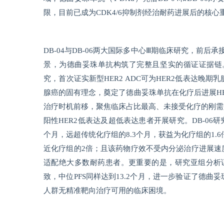
限，目前已成为CDK4/6抑制剂经治耐药进展后的核
DB-04与DB-06两大国际多中心Ⅲ期临床研究，前
景，为德曲妥珠单抗构筑了完整且坚实的循证证据链。
究，首次证实新型HER2 ADC可为HER2低表达晚
腺癌的固有理念，奠定了德曲妥珠单抗在化疗后进展HE
治疗时机前移，聚焦临床占比最高、未接受化疗的刚需
阳性HER2低表达及超低表达患者开展研究。DB-06研
个月，远超传统化疗组的8.3个月，获益为化疗组的1.6
近化疗组的2倍；且该药物疗效不受内分泌治疗进展速度
适配绝大多数耐药患者。更重要的是，研究亚组分析证
致，中位PFS同样达到13.2个月，进一步验证了德曲
人群无精准靶向治疗可用的临床困境。