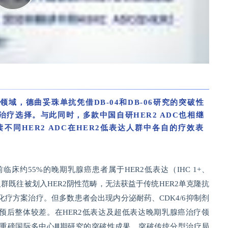
域，德曲妥珠单抗凭借DB-04和DB-06研究的突破性
治疗选择。与此同时，多款中国自研HER2 ADC也相继
同HER2 ADC在HER2低表达人群中各自的疗效表
前临床约
55%的晚期乳腺癌患者属于HER2低表达（IHC 1+、
，该类人群既往被划入HER2阴性范畴，无法获益于传统HER2单克隆抗
化疗方案治疗。但多数患者会出现内分泌耐药、CDK4/6抑制剂
预后整体较差。在HER2低表达及超低表达晚期乳腺癌治疗领
06两项重磅国际多中心Ⅲ期研究的突破性成果，突破传统分型治疗局