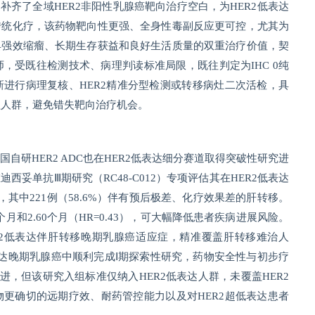
补齐了全域HER2非阳性乳腺癌靶向治疗空白，为HER2低表达
传统化疗，该药物靶向性更强、全身性毒副反应更可控，尤其为
具强效缩瘤、长期生存获益和良好生活质量的双重治疗价值，契
，受既往检测技术、病理判读标准局限，既往判定为IHC 0纯
进行病理复核、HER2精准分型检测或转移病灶二次活检，具
益人群，避免错失靶向治疗机会。
研HER2 ADC也在HER2低表达细分赛道取得突破性研究进
妥单抗Ⅲ期研究（RC48-C012）专项评估其在HER2低表达
其中221例（58.6%）伴有预后极差、化疗效果差的肝转移。
月和2.60个月（HR=0.43），可大幅降低患者疾病进展风险。
R2低表达伴肝转移晚期乳腺癌适应症，精准覆盖肝转移难治人
表达晚期乳腺癌中顺利完成Ⅰ期探索性研究，药物安全性与初步疗
，但该研究入组标准仅纳入HER2低表达人群，未覆盖HER2
更确切的远期疗效、耐药管控能力以及对HER2超低表达患者