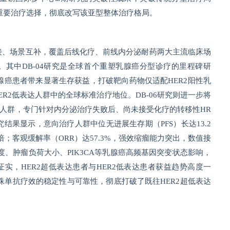
心重要治疗选择，彻底改写该亚型整体治疗格局。
后承接、场景互补，覆盖后线化疗、前线内分泌耐药两大主流临床场
其中DB-04研究是全球首个重塑乳腺癌分型诊疗的里程碑研
期乳腺癌患者带来显著生存获益，打破靶向药物仅适配HER2阳性乳
R2低表达人群中的全球标准治疗地位。DB-06研究则进一步将
人群，专门针对内分泌治疗失败后、尚未接受化疗的转移性HR
究结果显示，意向治疗人群中位无进展生存期（PFS）长达13.2
倍；客观缓解率（ORR）达57.3%，强效缩瘤能力突出，数值接
、肿瘤负荷大小、PIK3CA等乳腺癌高频基因突变状态影响，
实，HER2超低表达患者与HER2低表达患者获益趋势高度一
妥珠单抗疗效的稳定性与可靠性，彻底打破了既往HER2超低表达