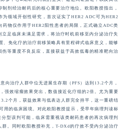
4/6抑制剂经治耐药后的核心重要治疗地位。欧阳教授指出，
为领域开创性研究，首次证实了HER2 ADC可为HER2
药物仅作用于HER2阳性患者的局限，正式确立ADC类
究则立足临床未满足需求，将治疗时机前移至内分泌治疗失
前置、免化疗的治疗前移策略具有里程碑式临床意义，能够
损伤等重度不良反应，直接获益于高效低毒的精准靶向治
意向治疗人群中位无进展生存期（PFS）达到13.2个月，
.3%，强效缩瘤效果突出，数值接近化疗组的2倍。尤为重要
到13.2个月，获益效果与低表达人群完全持平，这一重磅结
疗可用的临床困境。对此欧阳教授提示，受早年病理判读标
存在分型误判可能，临床需重视该类耐药患者的再次病理判
群。同时欧阳教授补充，T-DXd的疗效不受内分泌治疗