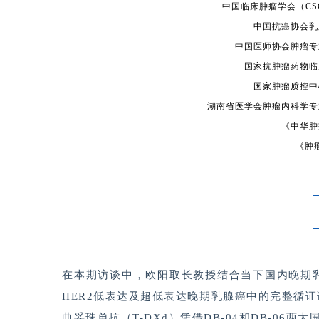
中国临床肿瘤学会（C
中国抗癌协会乳
中国医师协会肿瘤专
国家抗肿瘤药物临
国家肿瘤质控中
湖南省医学会肿瘤内科学专
《中华肿
《肿
在本期访谈中，欧阳取长教授结合当下国内晚期
HER2低表达及超低表达晚期乳腺癌中的完整循
曲妥珠单抗（T-DXd）凭借DB-04和DB-0