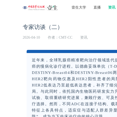
壹生大学
直播
资讯
专家访谈（二）
2026-04-10
作者：CMT-CC
资讯
近年来，全球乳腺癌精准靶向治疗领域迭代
癌的慢病化诊疗进程。以德曲妥珠单抗（T-
DESTINY-Breast04和DESTINY-B
HER2靶向药物仅惠及HER2阳性患者的
HER2低表达乃至超低表达患者，补齐了
局。与此同时，依托国内生物医药研发实力升
试验、取得重磅研究进展，兼顾疗效、可及
疗选择。然而，不同ADC在连接子结构、
特征上各具特点，适应症与适配人群差异显
阵”，成为当下临床诊疗中的核心议题。