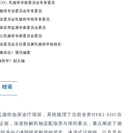
SCO）乳腺癌专家委员会常务委员
腺癌专业委员会常务委员
业委员会乳腺癌学组常务委员
床应用监测专家委员会委员
心乳腺癌专家委员会委员
业委员会主任委员兼乳腺癌学组组长
瘤杂志》通讯编委
瘤药学》副主编
结语
乳腺癌临床诊疗现状，系统梳理了当前各类
HER2 ADC在
证证据，深度拆解药物适配场景与用药要点，重点阐述了德
6两大国际多中心Ⅲ期研究构筑的坚实、递进式证据链，以及其在