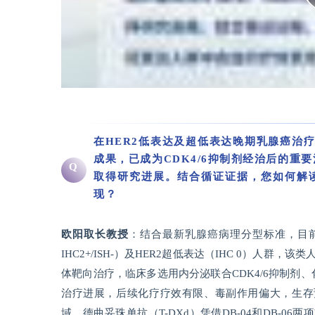
在HER2低表达及超低表达晚期乳腺癌治疗领
成果，已成为CDK4/6抑制剂经治后的重要
Q
取得研究进展。结合循证证据，您如何解读不
现？
欧阳取长教授
：结合最新乳腺癌病理分型标准，目
IHC2+/ISH-）及HER2超低表达（IHC 0）人群
体靶向治疗，临床多选用内分泌联合CDK4/6抑制剂、
治疗进展，后续化疗疗效有限、毒副作用偏大，生存
域，德曲妥珠单抗（T-DXd）凭借DB-04和DB-