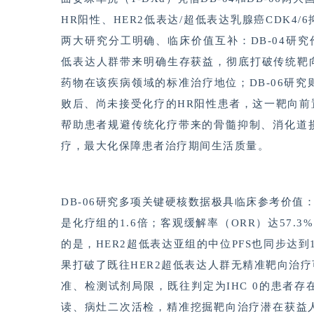
HR阳性、HER2低表达/超低表达乳腺癌CDK
两大研究分工明确、临床价值互补：DB-04研究作
低表达人群带来明确生存获益，彻底打破传统靶向
药物在该疾病领域的标准治疗地位；DB-06研
败后、尚未接受化疗的HR阳性患者，这一靶向
帮助患者规避传统化疗带来的骨髓抑制、消化道
疗，最大化保障患者治疗期间生活质量。
DB-06研究多项关键硬核数据极具临床参考价值：
是化疗组的1.6倍；客观缓解率（ORR）达57
的是，HER2超低表达亚组的中位PFS也同步达
果打破了既往HER2超低表达人群无精准靶向治
准、检测试剂局限，既往判定为IHC 0的患者
读、病灶二次活检，精准挖掘靶向治疗潜在获益人