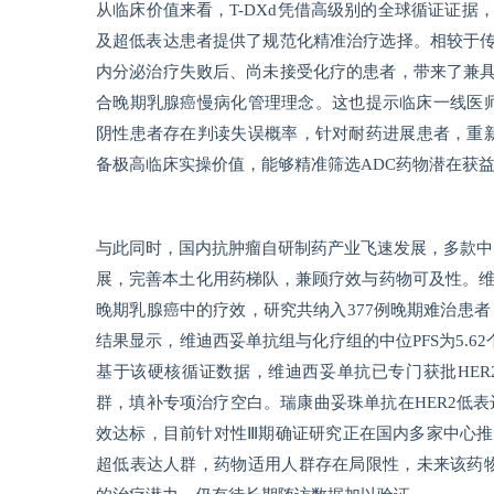
从临床价值来看，T-DXd凭借高级别的全球循证证据，
及超低表达患者提供了规范化精准治疗选择。相较于
内分泌治疗失败后、尚未接受化疗的患者，带来了兼
合晚期乳腺癌慢病化管理理念。这也提示临床一线医师
阴性患者存在判读失误概率，针对耐药进展患者，重新
备极高临床实操价值，能够精准筛选ADC药物潜在获
与此同时，国内抗肿瘤自研制药产业飞速发展，多款中国自
展，完善本土化用药梯队，兼顾疗效与药物可及性。维迪西
晚期乳腺癌中的疗效，研究共纳入377例晚期难治患者，
结果显示，维迪西妥单抗组与化疗组的中位PFS为5.62个
基于该硬核循证数据，维迪西妥单抗已专门获批HE
群，填补专项治疗空白。瑞康曲妥珠单抗在HER2低
效达标，目前针对性Ⅲ期确证研究正在国内多家中心推进
超低表达人群，药物适用人群存在局限性，未来该药物