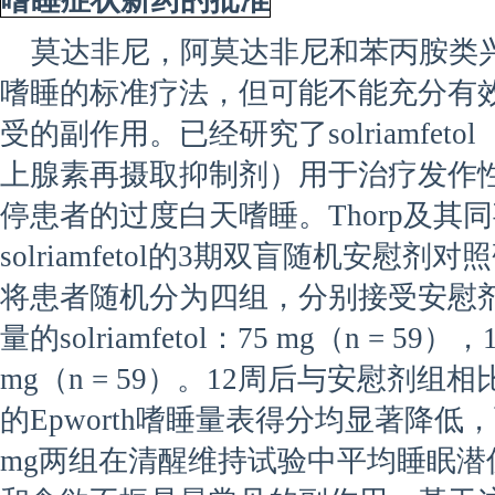
嗜睡症状新药的批准
莫达非尼，阿莫达非尼和苯丙胺类
嗜睡的标准疗法，但可能不能充分有
受的副作用。已经研究了solriamfe
上腺素再摄取抑制剂）用于治疗发作
停患者的过度白天嗜睡。Thorp及其
solriamfetol的3期双盲随机安慰剂对
将患者随机分为四组，分别接受安慰剂（
量的solriamfetol：75 mg（n = 59），
mg（n = 59）。12周后与安慰剂组相比，
的Epworth嗜睡量表得分均显著降低，而solr
mg两组在清醒维持试验中平均睡眠潜