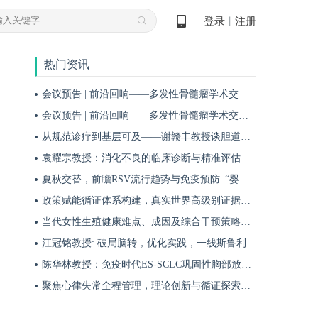
登录
注册
丨
热门资讯
会议预告 | 前沿回响——多发性骨髓瘤学术交流会第十九期即将启幕！
会议预告 | 前沿回响——多发性骨髓瘤学术交流会第十八期即将启幕！
从规范诊疗到基层可及——谢赣丰教授谈胆道肿瘤防治的本土化实践之路
袁耀宗教授：消化不良的临床诊断与精准评估
夏秋交替，前瞻RSV流行趋势与免疫预防 |“婴儿RSV预防圆桌派”专题访谈
政策赋能循证体系构建，真实世界高级别证据夯实斯鲁利单抗一线治疗广泛期小细胞肺癌临床地位
当代女性生殖健康难点、成因及综合干预策略——魏晗
江冠铭教授: 破局脑转，优化实践，一线斯鲁利单抗联合化疗为小细胞肺癌脑转移患者带来颅内与全身双重获益
陈华林教授：免疫时代ES-SCLC巩固性胸部放疗再添真实世界循证依据——cTRT可独立改善患者生存获益
聚焦心律失常全程管理，理论创新与循证探索共筑诊疗新格局