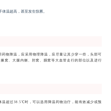
子体温超高，甚至发生惊厥。
用药物降温，应采用物理降温，应尽量让其少穿一些，头部可
、腋窝、大腿内侧、肘窝、腘窝等大血管走行的部位以及进行
温超过38.5℃时，可以选用降温药物治疗，能有效减少或预