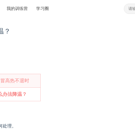
我的训练营
学习圈
温？
感冒高热不退时
么办法降温？
何处理。