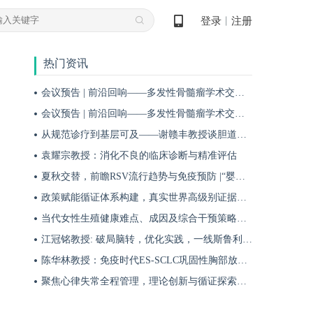
登录
注册
丨
热门资讯
会议预告 | 前沿回响——多发性骨髓瘤学术交流会第十九期即将启幕！
会议预告 | 前沿回响——多发性骨髓瘤学术交流会第十八期即将启幕！
从规范诊疗到基层可及——谢赣丰教授谈胆道肿瘤防治的本土化实践之路
袁耀宗教授：消化不良的临床诊断与精准评估
夏秋交替，前瞻RSV流行趋势与免疫预防 |“婴儿RSV预防圆桌派”专题访谈
政策赋能循证体系构建，真实世界高级别证据夯实斯鲁利单抗一线治疗广泛期小细胞肺癌临床地位
当代女性生殖健康难点、成因及综合干预策略——魏晗
江冠铭教授: 破局脑转，优化实践，一线斯鲁利单抗联合化疗为小细胞肺癌脑转移患者带来颅内与全身双重获益
陈华林教授：免疫时代ES-SCLC巩固性胸部放疗再添真实世界循证依据——cTRT可独立改善患者生存获益
聚焦心律失常全程管理，理论创新与循证探索共筑诊疗新格局